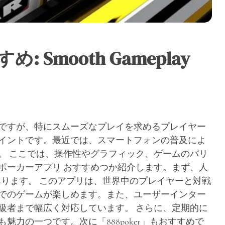
 Smooth Gameplay
ですが、特にスムーズなプレイを求めるプレイヤー
イントです。最近では、スマートフォンの普及によ
。 ここでは、操作性やグラフィック、ゲームのバリ
ポーカーアプリ おすすめつか紹介します。まず、人
」があります。 このアプリは、世界中のプレイヤーと対戦
でのゲームが楽しめます。また、ユーザーインター
級者まで幅広く対応しています。 さらに、定期的に
力の一つです。次に「888poker」もおすすめで