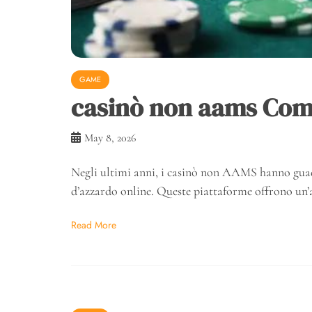
GAME
casinò non aams Com
May 8, 2026
Negli ultimi anni, i casinò non AAMS hanno guad
d’azzardo online. Queste piattaforme offrono u
Read More