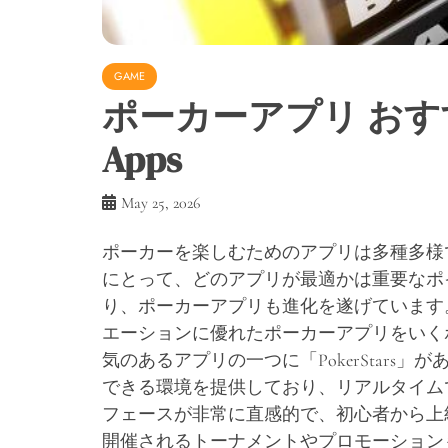
GAME
ポーカーアプリ おすすめ:
Apps
May 25, 2026
ポーカーを楽しむためのアプリは多種多様
にとって、どのアプリが最適かは重要なポ
り、ポーカーアプリも進化を遂げています
エーションに優れたポーカーアプリをいく
気のあるアプリの一つに「PokerStars
できる環境を提供しており、リアルタイム
フェースが非常に直感的で、初心者から上
開催されるトーナメントやプロモーションも魅