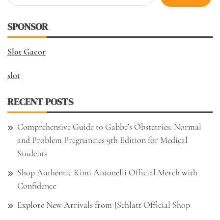
for:
SPONSOR
Slot Gacor
slot
RECENT POSTS
Comprehensive Guide to Gabbe’s Obstetrics: Normal
and Problem Pregnancies 9th Edition for Medical
Students
Shop Authentic Kimi Antonelli Official Merch with
Confidence
Explore New Arrivals from JSchlatt Official Shop